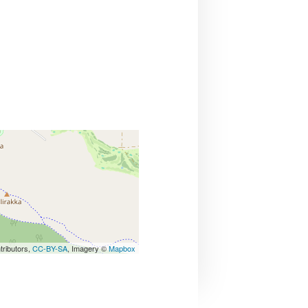
tributors,
CC-BY-SA
, Imagery ©
Mapbox