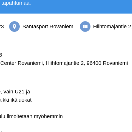
ä tapahtumaa.
23
Santasport Rovaniemi
Hiihtomajantie 
3
 Center Rovaniemi, Hiihtomajantie 2, 96400 Rovaniemi
, vain U21 ja
ikki ikäluokat
taulu ilmoitetaan myöhemmin