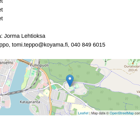
et
et
et
ja: Jorma Lehtioksa
Teppo, tomi.teppo@koyama.fi, 040 849 6015
Leaflet
| Map data ©
OpenStreetMap
con