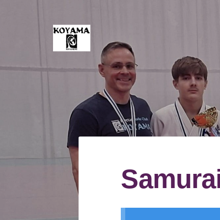
Siirry
sivun
sisältöön
Koyama Ry
Samurai