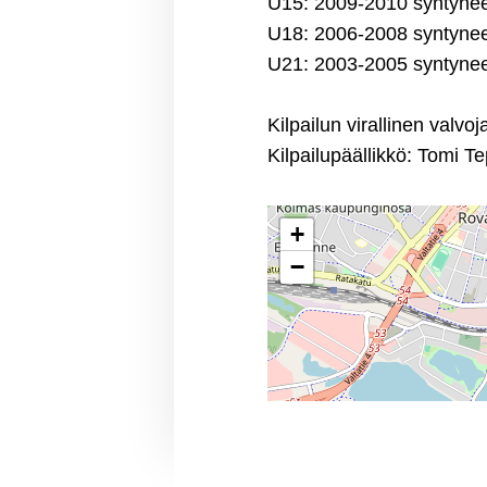
U15: 2009-2010 syntyne
U18: 2006-2008 syntyne
U21: 2003-2005 syntyne
Kilpailun virallinen valvo
Kilpailupäällikkö: Tomi 
+
−