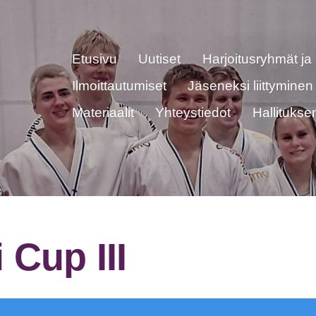
Etusivu
Uutiset
Harjoitusryhmät ja 
Ilmoittautumiset
Jäseneksi liittyminen
Materiaalit
Yhteystiedot
Hallitukse
 Cup III