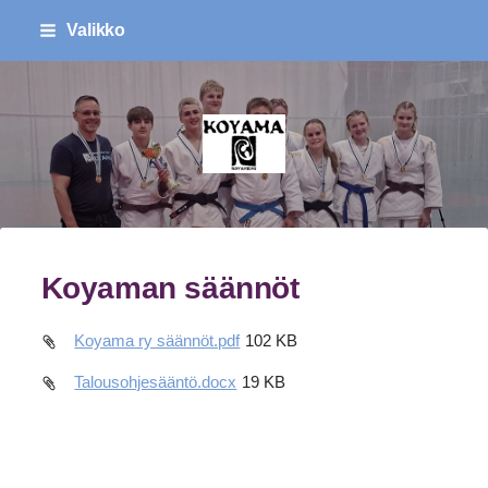
Siirry
Valikko
sivun
sisältöön
Koyama Ry
Koyaman säännöt
Koyama ry säännöt.pdf
102 KB
Talousohjesääntö.docx
19 KB