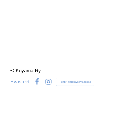
©
Koyama Ry
Evästeet
Tehty Yhdistysavaimella
Facebook
Instagram