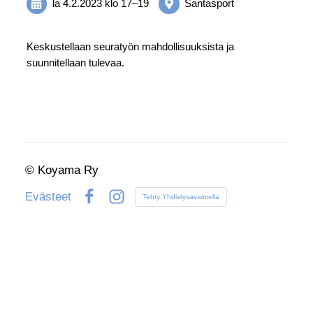
la 4.2.2023
klo 17
–
19
Santasport
Keskustellaan seuratyön mahdollisuuksista ja
suunnitellaan tulevaa.
©
Koyama Ry
Evästeet
Tehty Yhdistysavaimella
Facebook
Instagram