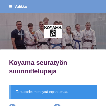
Siirry
Valikko
sivun
sisältöön
Koyama Ry
Koyama seuratyön
suunnittelupaja
Tarkastelet mennyttä tapahtumaa.